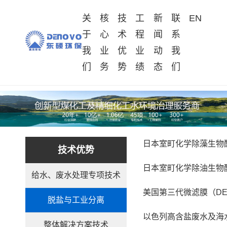
关
核
技
工
新
联
EN
于
心
术
程
闻
系
我
业
优
业
动
我
们
务
势
绩
态
们
日本室町化学除藻生物
技术优势
日本室町化学除油生物
给水、废水处理专项技术
美国第三代微滤膜（DE
脱盐与工业分离
以色列高含盐废水及海
整体解决方案技术